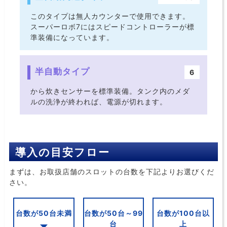
このタイプは無人カウンターで使用できます。
スーパーロボ7にはスピードコントローラーが標
準装備になっています。
半自動タイプ
6
から炊きセンサーを標準装備。タンク内のメダ
ルの洗浄が終われば、電源が切れます。
導入の目安フロー
まずは、お取扱店舗のスロットの台数を下記よりお選びくだ
さい。
台数が50台未満
台数が50台～99
台数が100台以
台
上