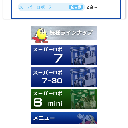
スーパーロボ 7
全自動
２台～