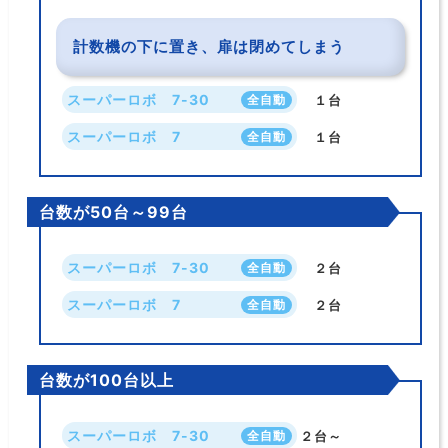
計数機の下に置き、扉は閉めてしまう
スーパーロボ 7-30
全自動
１台
スーパーロボ 7
全自動
１台
台数が50台～99台
スーパーロボ 7-30
全自動
２台
スーパーロボ 7
全自動
２台
台数が100台以上
スーパーロボ 7-30
全自動
２台～